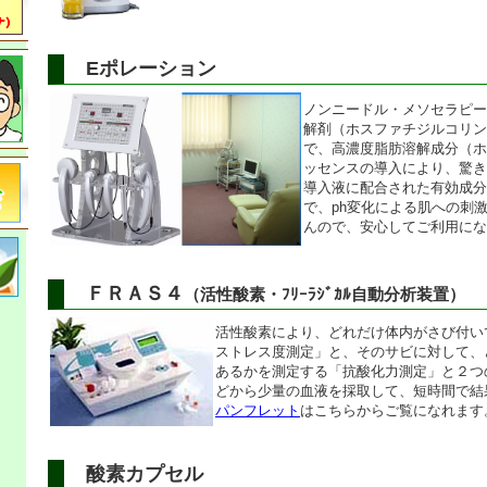
Eポレーション
ノンニードル・メソセラピー
解剤（ホスファチジルコリン
で、高濃度脂肪溶解成分（ホ
ッセンスの導入により、驚き
導入液に配合された有効成分
で、ph変化による肌への刺
んので、安心してご利用にな
ＦＲＡＳ４
（活性酸素・ﾌﾘｰﾗｼﾞｶﾙ自動分析装置）
活性酸素により、どれだけ体内がさび付い
ストレス度測定」と、そのサビに対して、
あるかを測定する「抗酸化力測定」と２つ
どから少量の血液を採取して、短時間で結
パンフレット
はこちらからご覧になれます
酸素カプセル