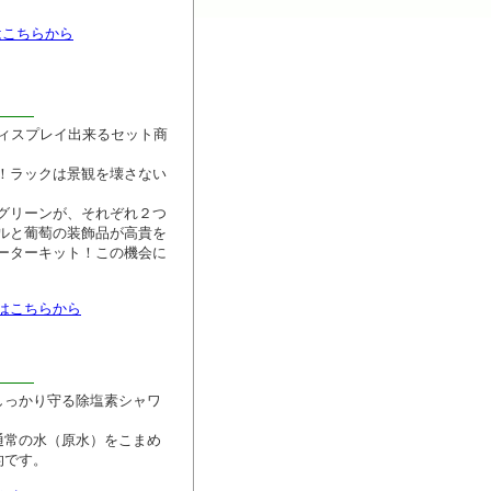
はこちらから
しくディスプレイ出来るセット商
！ラックは景観を壊さない
グリーンが、それぞれ２つ
ルと葡萄の装飾品が高貴を
ーターキット！この機会に
はこちらから
しっかり守る除塩素シャワ
通常の水（原水）をこまめ
的です。