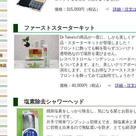
価格：315,000円（税込）
⇒
詳細・注文
ファーストスターターキット
ー
Dr.Taira'sの商品が一度に、しかも美
品・スターターキットが登場しました！
フロントに飾っても幅を取らずコンパクト
透明色なので場所を選びません。
座
レスベラトロール・ソデッシュ・ベーター
もついてきます。また、美しいクリアボー
格認
演出します。とてもお得なファーストスタ
フロントを飾ってみては如何でしょうか？
価格：40,000円（税込） ⇒
詳細・注文
塩素除去シャワーヘッド
残留塩素をしっかり除去し、気になる髪とお肌を
ーヘッドです。
片手で簡単ワンプッシュ切替えでき、除塩素水と
に切替え出来るので無駄遣いを防ぎ、とても経済