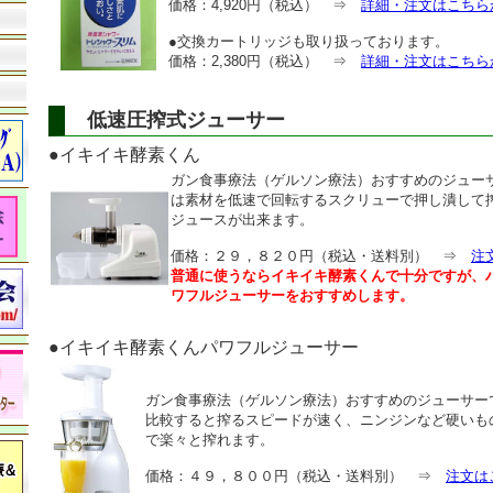
価格：4,920円（税込） ⇒
詳細・注文はこちら
●交換カートリッジも取り扱っております。
価格：2,380円（税込） ⇒
詳細・注文はこちら
低速圧搾式ジューサー
●イキイキ酵素くん
ガン食事療法（ゲルソン療法）おすすめのジュー
は素材を低速で回転するスクリューで押し潰して
ジュースが出来ます。
価格：２９，８２０円（税込・送料別） ⇒
注
普通に使うならイキイキ酵素くんで十分ですが、
ワフルジューサーをおすすめします。
●イキイキ酵素くんパワフルジューサー
ガン食事療法（ゲルソン療法）おすすめのジューサー
比較すると搾るスピードが速く、ニンジンなど硬いも
で楽々と搾れます。
価格：４９，８００円（税込・送料別） ⇒
注文は