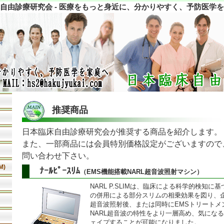
自由診療研究会 - 医療をもっと身近に、分かりやすく、予防医学
推奨商品
日本臨床自由診療研究会が推奨する商品を紹介します。
また、一部商品には会員特別価格設定がございますので
問い合わせ下さい。
M)
ﾅｰﾙﾋﾟｰｽﾘﾑ
（EMS機能搭載NARL超音波照射マシン）
NARL P.SLIMは、臨床による科学的検知に
の併用による部分スリムの相乗効果を図り、企
超音波照射後、または同時にEMSトリートメ
NARL超音波の特性をより一層高め、気にな
ェイプすることが可能になりました。